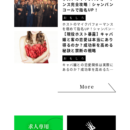
習慣の見直し、最先端の花粉症
ンス完全攻略｜シャンパン
グッズを使って、春の花粉シー
コールで指名UP！
ズンを快適に過ごすための即効
性セルフケア法を実践しよう。
おもしろ
ホストのマイクパフォーマンス
を極めて指名UP！シャンパンコ
ールやイベントMCを成功させる
【現役ホスト暴露】キャバ
ためのテクニックや練習方法を
嬢と客の恋愛は本当にあり
徹底解説。初心者でもできるコ
得るのか？成功率を高める
ツやプロの裏技を学んで、あな
秘訣と禁断の戦略
たのパフォーマンスを次のレベ
ルへ！
おもしろ
キャバ嬢との恋愛関係は実際に
あるのか？成功率を高めるため
の禁断の戦略や実際の体験談を
元に、現役ホストや元キャバ嬢
が明かす恋愛の裏側と注意点を
More
徹底解説！本物の恋愛感情を育
むためのアドバイスも。成功す
るためのポイントを知りたいな
ら必見の記事です。