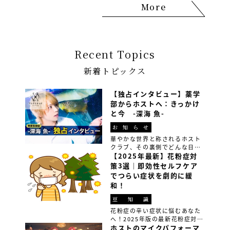
ホストグループ『アンリミテッ
More
ド』の専務取締役の深海魚さん
に、そのリアルな実態を赤裸々
に語っていただきました […]
Recent Topics
新着トピックス
【独占インタビュー】薬学
部からホストへ：きっかけ
と今 -深海 魚-
お知らせ
華やかな世界と称されるホスト
クラブ、その裏側でどんな日々
が繰り広げられているのか皆さ
【2025年最新】花粉症対
んご存知でしょうか？ 今回は、
策3選｜即効性セルフケア
ホストグループ『アンリミテッ
でつらい症状を劇的に緩
ド』の専務取締役の深海魚さん
和！
に、そのリアルな実態を赤裸々
に語っていただきました […]
豆知識
花粉症の辛い症状に悩むあなた
へ！2025年版の最新花粉症対策
方法3選を紹介。食事改善、生活
ホストのマイクパフォーマ