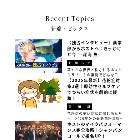
に語っていただきました […]
Recent Topics
新着トピックス
【独占インタビュー】薬学
部からホストへ：きっかけ
と今 -深海 魚-
お知らせ
華やかな世界と称されるホスト
クラブ、その裏側でどんな日々
が繰り広げられているのか皆さ
【2025年最新】花粉症対
んご存知でしょうか？ 今回は、
策3選｜即効性セルフケア
ホストグループ『アンリミテッ
でつらい症状を劇的に緩
ド』の専務取締役の深海魚さん
和！
に、そのリアルな実態を赤裸々
に語っていただきました […]
豆知識
花粉症の辛い症状に悩むあなた
へ！2025年版の最新花粉症対策
方法3選を紹介。食事改善、生活
ホストのマイクパフォーマ
習慣の見直し、最先端の花粉症
ンス完全攻略｜シャンパン
グッズを使って、春の花粉シー
コールで指名UP！
ズンを快適に過ごすための即効