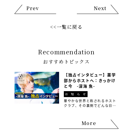
Prev
Next
<<一覧に戻る
Recommendation
おすすめトピックス
【独占インタビュー】薬学
部からホストへ：きっかけ
と今 -深海 魚-
お知らせ
華やかな世界と称されるホスト
クラブ、その裏側でどんな日々
が繰り広げられているのか皆さ
んご存知でしょうか？ 今回は、
ホストグループ『アンリミテッ
More
ド』の専務取締役の深海魚さん
に、そのリアルな実態を赤裸々