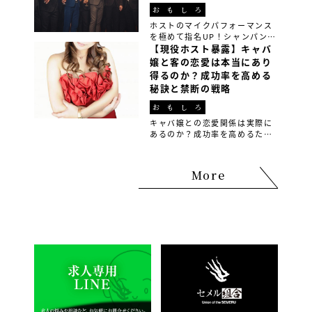
性セルフケア法を実践しよう。
おもしろ
ホストのマイクパフォーマンス
を極めて指名UP！シャンパンコ
ールやイベントMCを成功させる
【現役ホスト暴露】キャバ
ためのテクニックや練習方法を
嬢と客の恋愛は本当にあり
徹底解説。初心者でもできるコ
得るのか？成功率を高める
ツやプロの裏技を学んで、あな
秘訣と禁断の戦略
たのパフォーマンスを次のレベ
ルへ！
おもしろ
キャバ嬢との恋愛関係は実際に
あるのか？成功率を高めるため
の禁断の戦略や実際の体験談を
元に、現役ホストや元キャバ嬢
が明かす恋愛の裏側と注意点を
More
徹底解説！本物の恋愛感情を育
むためのアドバイスも。成功す
るためのポイントを知りたいな
ら必見の記事です。