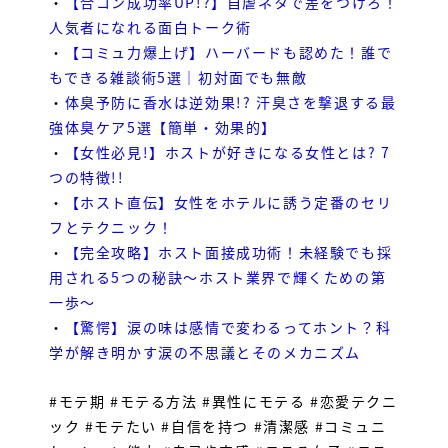
・
【合コン成功率UP!?】自虐ネタで差をつけろ！
人気者になれる面白トーク術
・
【
コミュ力爆上げ】ハーバードも認めた！誰で
もできる雑談術5選｜初対面でも無敵
・
体臭予防に香水は逆効果!? 汗臭さを撃退する最
強体臭ケア5選【簡単・効果的】
・
【女性必見!】ホストが好きになる女性とは? 7
つの特徴!!
・
【ホスト直伝】女性をホテルに誘う定番のセリ
フとテクニック！
・
【完全攻略】ホスト面接成功術！未経験でも採
用される5つの秘訣～ホスト業界で輝くための第
一歩～
・
【驚愕】涙の味は感情で変わるってホント？科
学が解き明かす涙の不思議とそのメカニズム
#モテ期 #モテる方法 #異性にモテる #恋愛テクニ
ック #モテたい #自信を持つ #清潔感 #コミュニ