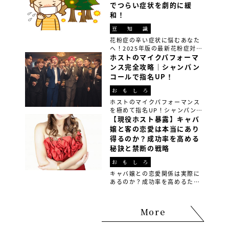
ホストグループ『アンリミテッ
でつらい症状を劇的に緩
ド』の専務取締役の深海魚さん
和！
に、そのリアルな実態を赤裸々
に語っていただきました […]
豆知識
花粉症の辛い症状に悩むあなた
へ！2025年版の最新花粉症対策
方法3選を紹介。食事改善、生活
ホストのマイクパフォーマ
習慣の見直し、最先端の花粉症
ンス完全攻略｜シャンパン
グッズを使って、春の花粉シー
コールで指名UP！
ズンを快適に過ごすための即効
性セルフケア法を実践しよう。
おもしろ
ホストのマイクパフォーマンス
を極めて指名UP！シャンパンコ
ールやイベントMCを成功させる
【現役ホスト暴露】キャバ
ためのテクニックや練習方法を
嬢と客の恋愛は本当にあり
徹底解説。初心者でもできるコ
得るのか？成功率を高める
ツやプロの裏技を学んで、あな
秘訣と禁断の戦略
たのパフォーマンスを次のレベ
ルへ！
おもしろ
キャバ嬢との恋愛関係は実際に
あるのか？成功率を高めるため
の禁断の戦略や実際の体験談を
元に、現役ホストや元キャバ嬢
が明かす恋愛の裏側と注意点を
More
徹底解説！本物の恋愛感情を育
むためのアドバイスも。成功す