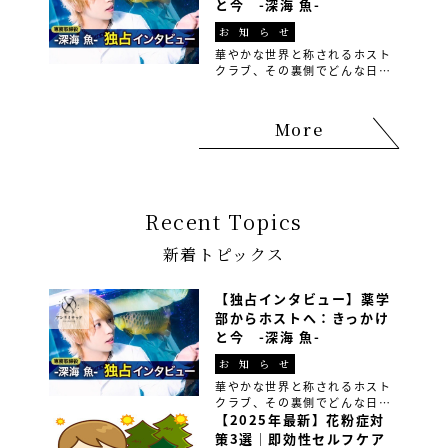
と今 -深海 魚-
お知らせ
華やかな世界と称されるホスト
クラブ、その裏側でどんな日々
が繰り広げられているのか皆さ
んご存知でしょうか？ 今回は、
ホストグループ『アンリミテッ
More
ド』の専務取締役の深海魚さん
に、そのリアルな実態を赤裸々
に語っていただきました […]
Recent Topics
新着トピックス
【独占インタビュー】薬学
部からホストへ：きっかけ
と今 -深海 魚-
お知らせ
華やかな世界と称されるホスト
クラブ、その裏側でどんな日々
が繰り広げられているのか皆さ
【2025年最新】花粉症対
んご存知でしょうか？ 今回は、
策3選｜即効性セルフケア