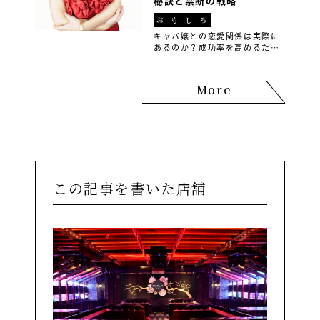
秘訣と禁断の戦略
たのパフォーマンスを次のレベ
ルへ！
おもしろ
キャバ嬢との恋愛関係は実際に
あるのか？成功率を高めるため
の禁断の戦略や実際の体験談を
元に、現役ホストや元キャバ嬢
が明かす恋愛の裏側と注意点を
More
徹底解説！本物の恋愛感情を育
むためのアドバイスも。成功す
るためのポイントを知りたいな
ら必見の記事です。
この記事を書いた店舗