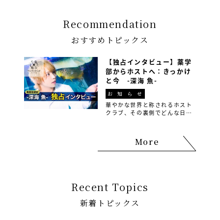
Recommendation
おすすめトピックス
【独占インタビュー】薬学
部からホストへ：きっかけ
と今 -深海 魚-
お知らせ
華やかな世界と称されるホスト
クラブ、その裏側でどんな日々
が繰り広げられているのか皆さ
んご存知でしょうか？ 今回は、
ホストグループ『アンリミテッ
More
ド』の専務取締役の深海魚さん
に、そのリアルな実態を赤裸々
に語っていただきました […]
Recent Topics
新着トピックス