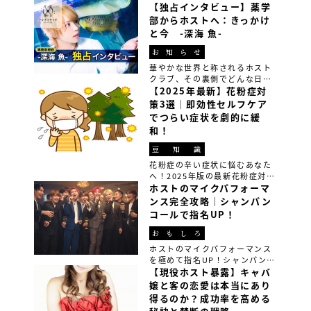
【独占インタビュー】薬学
部からホストへ：きっかけ
と今 -深海 魚-
お知らせ
華やかな世界と称されるホスト
クラブ、その裏側でどんな日々
が繰り広げられているのか皆さ
【2025年最新】花粉症対
んご存知でしょうか？ 今回は、
策3選｜即効性セルフケア
ホストグループ『アンリミテッ
でつらい症状を劇的に緩
ド』の専務取締役の深海魚さん
和！
に、そのリアルな実態を赤裸々
に語っていただきました […]
豆知識
花粉症の辛い症状に悩むあなた
へ！2025年版の最新花粉症対策
方法3選を紹介。食事改善、生活
ホストのマイクパフォーマ
習慣の見直し、最先端の花粉症
ンス完全攻略｜シャンパン
グッズを使って、春の花粉シー
コールで指名UP！
ズンを快適に過ごすための即効
性セルフケア法を実践しよう。
おもしろ
ホストのマイクパフォーマンス
を極めて指名UP！シャンパンコ
ールやイベントMCを成功させる
【現役ホスト暴露】キャバ
ためのテクニックや練習方法を
嬢と客の恋愛は本当にあり
徹底解説。初心者でもできるコ
得るのか？成功率を高める
ツやプロの裏技を学んで、あな